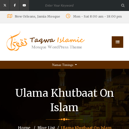
New Orleans, Jamia Mosque
Mon - Sat 8:00 am - 18:00 pm
Namaz Timings
Ulama Khutbaat On
Islam
Home
Blog List
Ulama Khutbaat On Islam