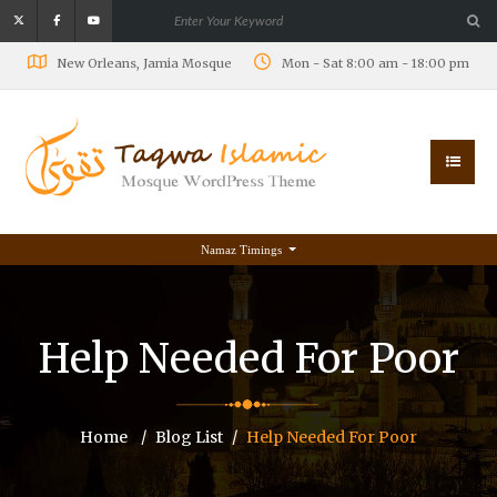
New Orleans, Jamia Mosque
Mon - Sat 8:00 am - 18:00 pm
Namaz Timings
Help Needed For Poor
Home
Blog List
Help Needed For Poor